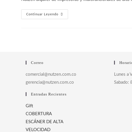
entrada:
entrada:
entrada:
ALQUILER
Continuar Leyendo
DE
IMPRESORAS
Y
FOTOCOPIADORAS
MULTIFUNCIONALES
Correo
Horari
comercial@nutzen.com.co
Lunes a 
gerencia@nutzen.com.co
Sabado:
Entradas Recientes
Gift
COBERTURA
ESCÁNER DE ALTA
VELOCIDAD