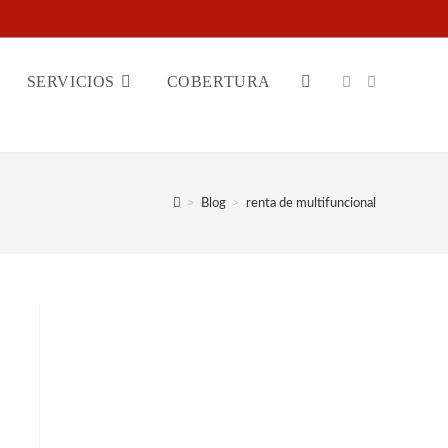
SERVICIOS
COBERTURA
ALTERNAR
BÚSQUEDA
>
Blog
>
renta de multifuncional
DE
LA
WEB