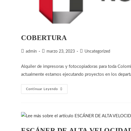
COBERTURA
Autor
Publicación
Categoría
admin
marzo 23, 2023
Uncategorized
de
de
de
la
la
la
Alquiler de impresoras y fotocopiadoras para toda Colom
entrada:
entrada:
entrada:
actualmente estamos ejecutando proyectos en los depart
COBERTURA
Continuar Leyendo
ESCÁNER DE ALTA VELOCIDA