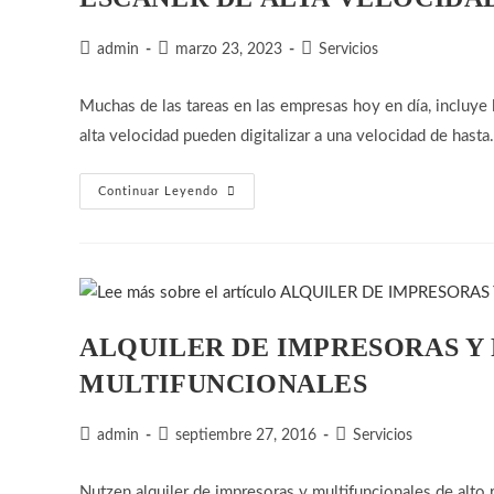
Autor
Publicación
Categoría
admin
marzo 23, 2023
Servicios
de
de
de
la
la
la
Muchas de las tareas en las empresas hoy en día, incluye
entrada:
entrada:
entrada:
alta velocidad pueden digitalizar a una velocidad de hast
ESCÁNER
Continuar Leyendo
DE
ALTA
VELOCIDAD
ALQUILER DE IMPRESORAS Y
MULTIFUNCIONALES
Autor
Publicación
Categoría
admin
septiembre 27, 2016
Servicios
de
de
de
la
la
la
Nutzen alquiler de impresoras y multifuncionales de alto